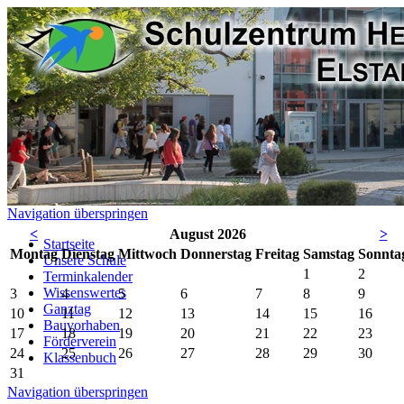
Navigation überspringen
<
August 2026
>
Startseite
Mo
ntag
Di
enstag
Mi
ttwoch
Do
nnerstag
Fr
eitag
Sa
mstag
So
nnta
Unsere Schule
1
2
Terminkalender
Wissenswertes
3
4
5
6
7
8
9
Ganztag
10
11
12
13
14
15
16
Bauvorhaben
17
18
19
20
21
22
23
Förderverein
24
25
26
27
28
29
30
Klassenbuch
31
Navigation überspringen