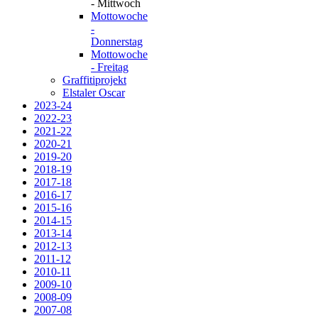
- Mittwoch
Mottowoche
-
Donnerstag
Mottowoche
- Freitag
Graffitiprojekt
Elstaler Oscar
2023-24
2022-23
2021-22
2020-21
2019-20
2018-19
2017-18
2016-17
2015-16
2014-15
2013-14
2012-13
2011-12
2010-11
2009-10
2008-09
2007-08