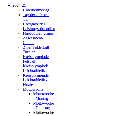
2024-25
Unternehmertag
Tag der offenen
Tür
Übergabe der
Leistungsstipendien
Flagfootballturnier
Assessment-
Center
Zwei-Felderball-
Turnier
Kreisolympiade
Fußball
Kreisolympiade
Leichtathletik
Kreisolympiade
Leichtathletik -
Finale
Mottowoche
Mottowoche
- Montag
Mottowoche
- Dienstag
Mottowoche