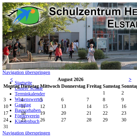
Navigation überspringen
<
August 2026
>
Startseite
Mo
ntag
Di
enstag
Mi
ttwoch
Do
nnerstag
Fr
eitag
Sa
mstag
So
nnta
Unsere Schule
1
2
Terminkalender
Wissenswertes
3
4
5
6
7
8
9
Ganztag
10
11
12
13
14
15
16
Bauvorhaben
17
18
19
20
21
22
23
Förderverein
24
25
26
27
28
29
30
Klassenbuch
31
Navigation überspringen