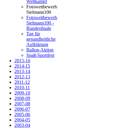
Wettkampf
Fotowettbewerb
Sielmann100
Fotowettbewerb
Sielmann100 -
Bundesfinale
Tag für
gesundheitliche
Aufklärung
Ballon-Aktion
Spaß-Sportfest
2015-16
2014-15
2013-14
2012-13
2011-12
2010-11
2009-10
2008-09
2007-08
2006-07
2005-06
2004-05
2003-04