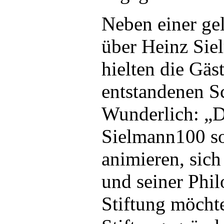
Neben einer ge
über Heinz Sie
hielten die Gäs
entstandenen S
Wunderlich: „D
Sielmann100 so
animieren, sic
und seiner Phil
Stiftung möchte