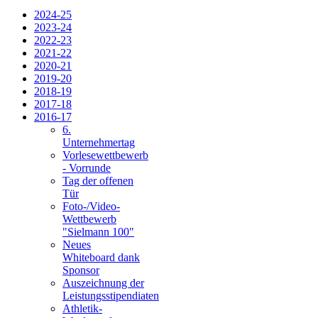
2024-25
2023-24
2022-23
2021-22
2020-21
2019-20
2018-19
2017-18
2016-17
6.
Unternehmertag
Vorlesewettbewerb
- Vorrunde
Tag der offenen
Tür
Foto-/Video-
Wettbewerb
"Sielmann 100"
Neues
Whiteboard dank
Sponsor
Auszeichnung der
Leistungsstipendiaten
Athletik-