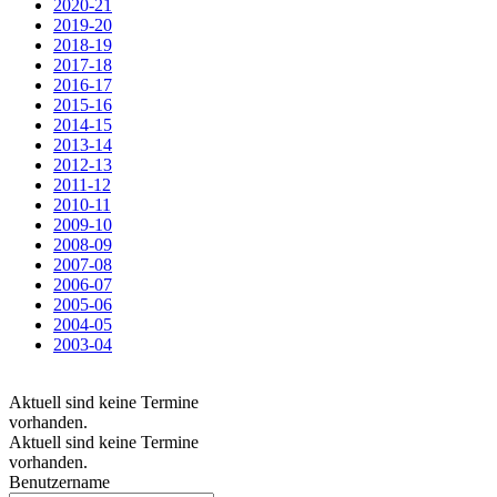
2020-21
2019-20
2018-19
2017-18
2016-17
2015-16
2014-15
2013-14
2012-13
2011-12
2010-11
2009-10
2008-09
2007-08
2006-07
2005-06
2004-05
2003-04
Aktuell sind keine Termine
vorhanden.
Aktuell sind keine Termine
vorhanden.
Benutzername