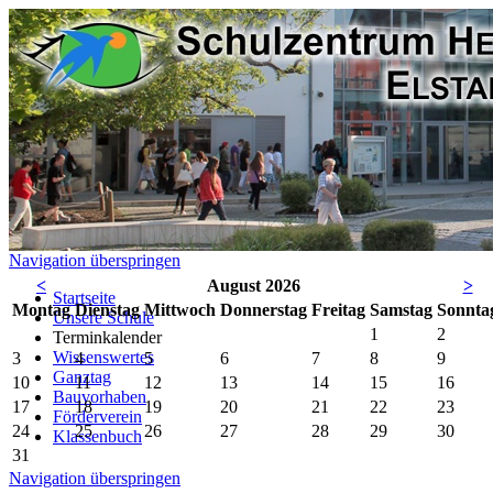
Navigation überspringen
<
August 2026
>
Startseite
Mo
ntag
Di
enstag
Mi
ttwoch
Do
nnerstag
Fr
eitag
Sa
mstag
So
nnta
Unsere Schule
1
2
Terminkalender
Wissenswertes
3
4
5
6
7
8
9
Ganztag
10
11
12
13
14
15
16
Bauvorhaben
17
18
19
20
21
22
23
Förderverein
24
25
26
27
28
29
30
Klassenbuch
31
Navigation überspringen