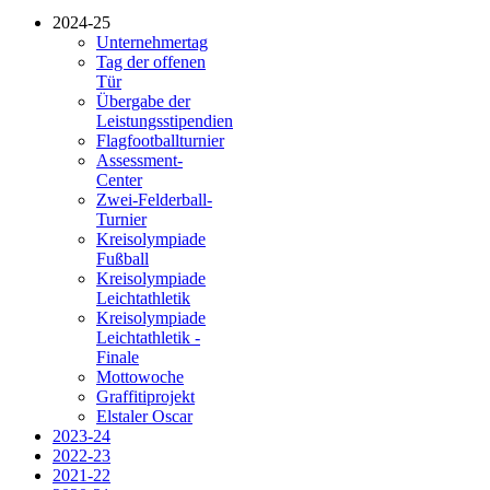
2024-25
Unternehmertag
Tag der offenen
Tür
Übergabe der
Leistungsstipendien
Flagfootballturnier
Assessment-
Center
Zwei-Felderball-
Turnier
Kreisolympiade
Fußball
Kreisolympiade
Leichtathletik
Kreisolympiade
Leichtathletik -
Finale
Mottowoche
Graffitiprojekt
Elstaler Oscar
2023-24
2022-23
2021-22