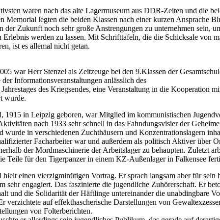
ivsten waren nach das alte Lagermuseum aus DDR-Zeiten und die be
n Memorial legten die beiden Klassen nach einer kurzen Ansprache Bl
n der Zukunft noch sehr große Anstrengungen zu unternehmen sein, u
n Erlebnis werden zu lassen. Mit Schrifttafeln, die die Schicksale v
n, ist es allemal nicht getan.
05 war Herr Stenzel als Zeitzeuge bei den 9.Klassen der Gesamtschule 
e der Informationsveranstaltungen anlässlich des
 Jahrestages des Kriegsendes, eine Veranstaltung in die Kooperation mit
t wurde.
l, 1915 in Leipzig geboren, war Mitglied im kommunistischen Jugendve
 Aktivitäten nach 1933 sehr schnell in das Fahndungsvisier der Geheime
nd wurde in verschiedenen Zuchthäusern und Konzentrationslagern inhaf
alifizierter Facharbeiter war und außerdem als politisch Aktiver über O
nnerhalb der Mordmaschinerie der Arbeitslager zu behaupten. Zuletzt arb
Teile für den Tigerpanzer in einem KZ-Außenlager in Falkensee ferti
 hielt einen vierzigminütigen Vortrag. Er sprach langsam aber für sein
m sehr engagiert. Das faszinierte die jugendliche Zuhörerschaft. Er bet
t und die Solidarität der Häftlinge untereinander die unabdingbare 
. Er verzichtete auf effekthascherische Darstellungen von Gewaltexzess
tellungen von Folterberichten.
schte er allerdings sein jugendliches Publikum, das gerade auf derartig