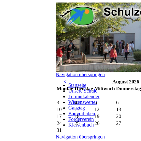
Navigation überspringen
<
August 2026
Startseite
Mo
ntag
Di
enstag
Mi
ttwoch
Do
nnerstag
Unsere Schule
Terminkalender
Wissenswertes
3
4
5
6
Ganztag
10
11
12
13
Bauvorhaben
17
18
19
20
Förderverein
24
25
26
27
Klassenbuch
31
Navigation überspringen