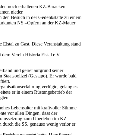
iden noch erhaltenen KZ-Baracken.
umen nieder.
m den Besuch in der Gedenkstätte zu einem
on markanten NS –Opfern an der KZ-Mauer
Elstal zu Gast. Diese Veranstaltung stand
 dem Verein Historia Elstal e.V.
rband und geriet aufgrund seiner
n Staatspolizei (Gestapo). Er wurde bald
tiert.
rganisationserfahrung verfügte, gelang es
eitete er in einem Rüstungsbetrieb der
gten.
 hohes Lebensalter mit kraftvoller Stimme
onte vor allen Dingen, dass der
Voraussetzung zum Überleben im KZ
en durch die SS, genauso wenig verlor er
e Berichte gewartet hatte. Herr Stenzel