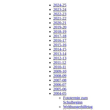
2024-25
2023-24
2022-23
2021-22
2020-21
2019-20
2018-19
2017-18
2016-17
2015-16
2014-15
2013-14
2012-13
2011-12
2010-11
2009-10
2008-09
2007-08
2006-07
2005-06
2004-05
Fototermin zum
Schulbeginn
Welthungerhilfetag