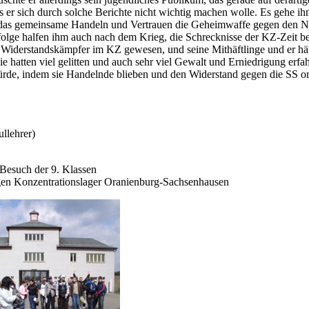
ss er sich durch solche Berichte nicht wichtig machen wolle. Es gehe ih
, das gemeinsame Handeln und Vertrauen die Geheimwaffe gegen den Naz
rfolge halfen ihm auch nach dem Krieg, die Schrecknisse der KZ-Zeit be
 Widerstandskämpfer im KZ gewesen, und seine Mithäftlinge und er hä
ie hatten viel gelitten und auch sehr viel Gewalt und Erniedrigung erf
ürde, indem sie Handelnde blieben und den Widerstand gegen die SS or
llehrer)
Besuch der 9. Klassen
gen Konzentrationslager Oranienburg-Sachsenhausen