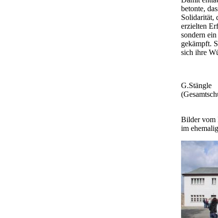
betonte, da
Solidarität
erzielten E
sondern ein
gekämpft. S
sich ihre W
G.Stängle
(Gesamtschu
Bilder vom 
im ehemali