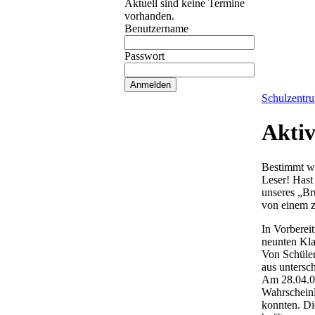
Aktuell sind keine Termine
vorhanden.
Benutzername
Passwort
Schulzentr
Aktiv
Bestimmt wi
Leser! Hast
unseres „Br
von einem z
In Vorberei
neunten Kla
Von Schüler
aus untersc
Am 28.04.05
Wahrscheinl
konnten. Di