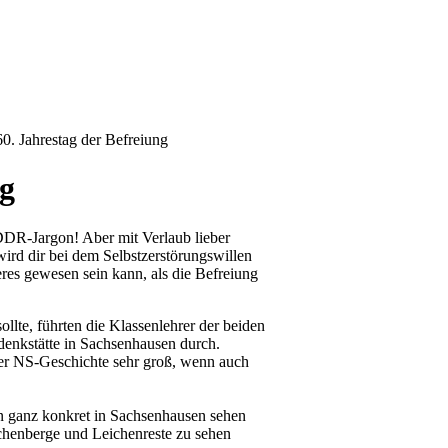
60. Jahrestag der Befreiung
ng
h DDR-Jargon! Aber mit Verlaub lieber
ird dir bei dem Selbstzerstörungswillen
res gewesen sein kann, als die Befreiung
llte, führten die Klassenlehrer der beiden
enkstätte in Sachsenhausen durch.
 der NS-Geschichte sehr groß, wenn auch
ann ganz konkret in Sachsenhausen sehen
eichenberge und Leichenreste zu sehen