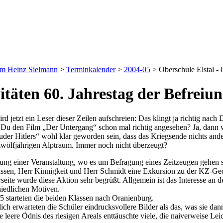
um Heinz Sielmann
>
Terminkalender
>
2004-05
>
Oberschule Elstal - 
itäten 60. Jahrestag der Befreiu
rd jetzt ein Leser dieser Zeilen aufschreien: Das klingt ja richtig nac
 Du den Film „Der Untergang“ schon mal richtig angesehen? Ja, dann w
uder Hitlers“ wohl klar geworden sein, dass das Kriegsende nichts ande
wölfjährigen Alptraum. Immer noch nicht überzeugt?
tung einer Veranstaltung, wo es um Befragung eines Zeitzeugen gehen so
ssen, Herr Kinnigkeit und Herr Schmidt eine Exkursion zu der KZ-Ged
seite wurde diese Aktion sehr begrüßt. Allgemein ist das Interesse an
hiedlichen Motiven.
 starteten die beiden Klassen nach Oranienburg.
ich erwarteten die Schüler eindrucksvollere Bilder als das, was sie d
e leere Ödnis des riesigen Areals enttäuschte viele, die naiverweise L