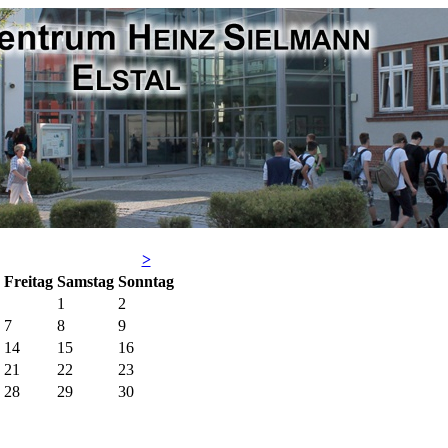
>
Fr
eitag
Sa
mstag
So
nntag
1
2
7
8
9
14
15
16
21
22
23
28
29
30