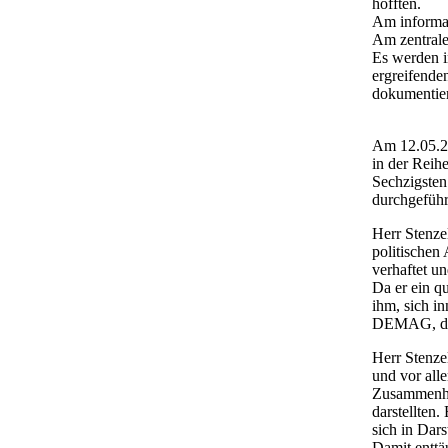
hofften.
Am informat
Am zentrale
Es werden i
ergreifende
dokumentiere
Am 12.05.20
in der Reih
Sechzigsten
durchgeführ
Herr Stenze
politischen
verhaftet u
Da er ein qu
ihm, sich i
DEMAG, die 
Herr Stenzel
und vor alle
Zusammenhal
darstellten
sich in Dars
Damit enttäu