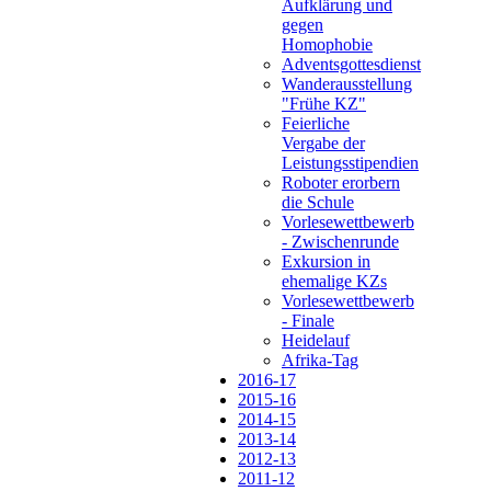
Aufklärung und
gegen
Homophobie
Adventsgottesdienst
Wanderausstellung
"Frühe KZ"
Feierliche
Vergabe der
Leistungsstipendien
Roboter erorbern
die Schule
Vorlesewettbewerb
- Zwischenrunde
Exkursion in
ehemalige KZs
Vorlesewettbewerb
- Finale
Heidelauf
Afrika-Tag
2016-17
2015-16
2014-15
2013-14
2012-13
2011-12