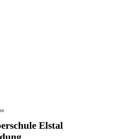
or
rschule Elstal
ndung