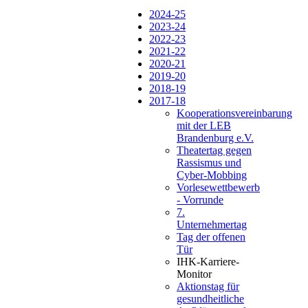
2024-25
2023-24
2022-23
2021-22
2020-21
2019-20
2018-19
2017-18
Kooperationsvereinbarung
mit der LEB
Brandenburg e.V.
Theatertag gegen
Rassismus und
Cyber-Mobbing
Vorlesewettbewerb
- Vorrunde
7.
Unternehmertag
Tag der offenen
Tür
IHK-Karriere-
Monitor
Aktionstag für
gesundheitliche