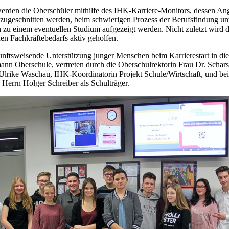
erden die Oberschüler mithilfe des IHK-Karriere-Monitors, dessen Angeb
zugeschnitten werden, beim schwierigen Prozess der Berufsfindung unte
n zu einem eventuellen Studium aufgezeigt werden. Nicht zuletzt wird d
den Fachkräftebedarfs aktiv geholfen.
unftsweisende Unterstützung junger Menschen beim Karrierestart in die 
ann Oberschule, vertreten durch die Oberschulrektorin Frau Dr. Schars
Ulrike Waschau, IHK-Koordinatorin Projekt Schule/Wirtschaft, und b
Herrn Holger Schreiber als Schulträger.