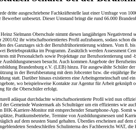
jede dritte ausgeschriebene Fachkräftestelle laut einer Umfrage von 1
ter Bewerber unbesetzt. Dieser Umstand bringt die rund 66.000 Brande
r Heinz Sielmann Oberschule nimmt diesen langjährigen Negativtrend se
r 2001/02 ihr wirtschaftsorientiertes Profil aufzubauen, sodass schon d
den des Ganztages sich der Berufsfrühorientierung widmen. Vom 8. bis
wei Betriebspraktika im Programm. Zusätzlich werden Assessment Cent
stests mit Personalchefs sowie Projekttage zur Berufsorientierung und 
e Ausbildungsmessen besucht. Auch kommen Angebote der Berufseinst
bildung Brandenburg e.V. (LEB) hinzu. Für ausgewählte Schüler der J
tützung in der Berufsberatung mit dem Jobcenter bzw. die einjährige B
ldung statt. Darüber hinaus existieren eine Arbeitsgemeinschaft und ei
gebote, wo beispielsweise Kontakte zur Agentur für Arbeit geknüpft od
g für die Oberschüler erfolgt.
turell adäquat durchdachte wirtschaftsorientierte Profil wird nun offiz
 der Gemeinde Wustermark als Schulträger um ein effizientes wie auc
rten IHK-Karriere-Monitor mit entsprechender Smartphone-App. Somit w
plätze, Pratikumsbetriebe, Termine von Ausbildungsmessen und Karrie
täglich auf dem neusten Stand gehalten. Überdies erscheinen auf dem 
eingeblendeten Sendeschleifen Schulinterna des Fachbereichs WAT, die k