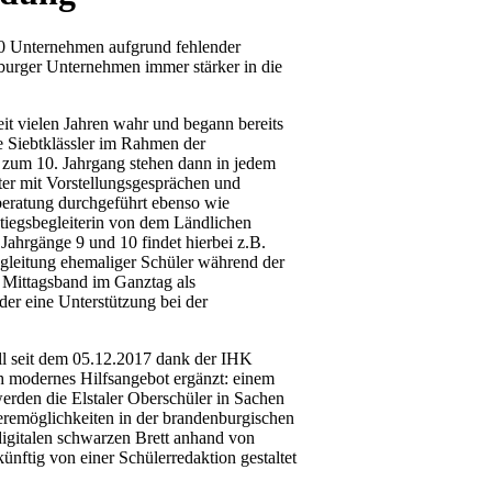
000 Unternehmen aufgrund fehlender
nburger Unternehmen immer stärker in die
it vielen Jahren wahr und begann bereits
ie Siebtklässler im Rahmen der
 zum 10. Jahrgang stehen dann in jedem
er mit Vorstellungsgesprächen und
-beratung durchgeführt ebenso wie
iegsbegleiterin von dem Ländlichen
ahrgänge 9 und 10 findet hierbei z.B.
egleitung ehemaliger Schüler während der
n Mittagsband im Ganztag als
er eine Unterstützung bei der
iell seit dem 05.12.2017 dank der IHK
h modernes Hilfsangebot ergänzt: einem
erden die Elstaler Oberschüler in Sachen
remöglichkeiten in der brandenburgischen
digitalen schwarzen Brett anhand von
ünftig von einer Schülerredaktion gestaltet