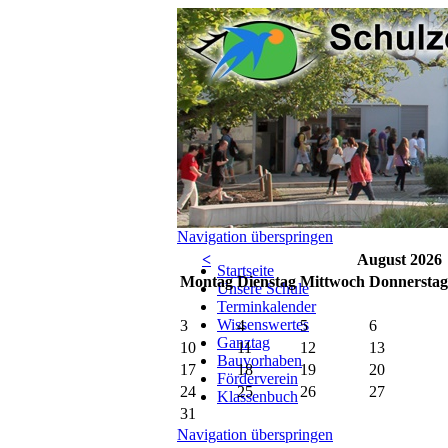
Navigation überspringen
<
August 2026
Startseite
Mo
ntag
Di
enstag
Mi
ttwoch
Do
nnerstag
Unsere Schule
Terminkalender
Wissenswertes
3
4
5
6
Ganztag
10
11
12
13
Bauvorhaben
17
18
19
20
Förderverein
24
25
26
27
Klassenbuch
31
Navigation überspringen