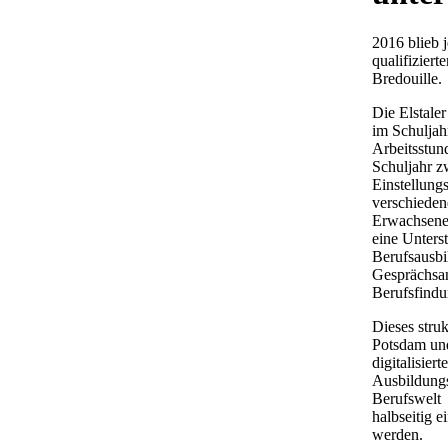
2016 blieb 
qualifizier
Bredouille.
Die Elstale
im Schuljah
Arbeitsstun
Schuljahr z
Einstellung
verschieden
Erwachsenen
eine Unters
Berufsausbi
Gesprächsan
Berufsfindun
Dieses struk
Potsdam und
digitalisie
Ausbildungs
Berufswelt 
halbseitig 
werden.