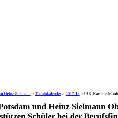
um Heinz Sielmann
>
Terminkalender
>
2017-18
>
IHK-Karriere-Monit
otsdam und Heinz Sielmann Obe
stützen Schüler bei der Berufsfi