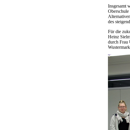
Insgesamt w
Oberschule 
Alternative
des steigen
Für die zuk
Heinz Sielm
durch Frau 
Wustermark 