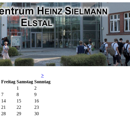
>
Fr
eitag
Sa
mstag
So
nntag
1
2
7
8
9
14
15
16
21
22
23
28
29
30