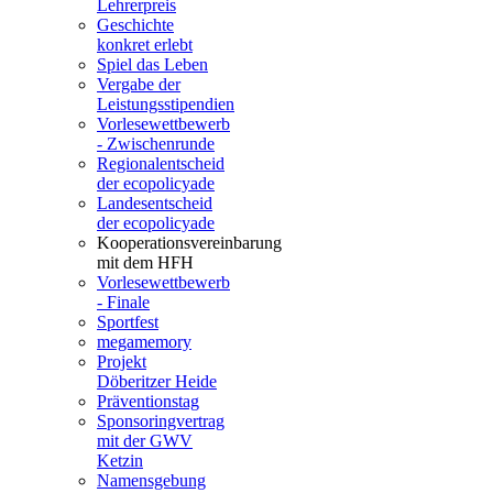
Lehrerpreis
Geschichte
konkret erlebt
Spiel das Leben
Vergabe der
Leistungsstipendien
Vorlesewettbewerb
- Zwischenrunde
Regionalentscheid
der ecopolicyade
Landesentscheid
der ecopolicyade
Kooperationsvereinbarung
mit dem HFH
Vorlesewettbewerb
- Finale
Sportfest
megamemory
Projekt
Döberitzer Heide
Präventionstag
Sponsoringvertrag
mit der GWV
Ketzin
Namensgebung