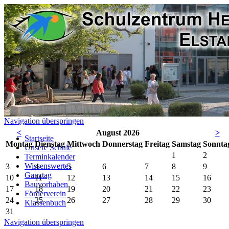
Navigation überspringen
<
August 2026
>
Startseite
Mo
ntag
Di
enstag
Mi
ttwoch
Do
nnerstag
Fr
eitag
Sa
mstag
So
nnta
Unsere Schule
1
2
Terminkalender
Wissenswertes
3
4
5
6
7
8
9
Ganztag
10
11
12
13
14
15
16
Bauvorhaben
17
18
19
20
21
22
23
Förderverein
24
25
26
27
28
29
30
Klassenbuch
31
Navigation überspringen