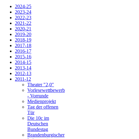
2024-25
2023-24
2022-23
2021-22
2020-21
2019-20
2018-19
2017-18
2016-17
2015-16
2014-15
2013-14
2012-13
2011-12
Theater "2,0"
Vorlesewettbewerb
- Vorrunde
Medienprojekt
Tag der offenen
Tür
Die 10c im
Deutschen
Bundestag
Brandenburgischer