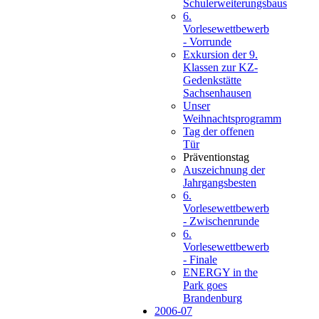
Schulerweiterungsbaus
6.
Vorlesewettbewerb
- Vorrunde
Exkursion der 9.
Klassen zur KZ-
Gedenkstätte
Sachsenhausen
Unser
Weihnachtsprogramm
Tag der offenen
Tür
Präventionstag
Auszeichnung der
Jahrgangsbesten
6.
Vorlesewettbewerb
- Zwischenrunde
6.
Vorlesewettbewerb
- Finale
ENERGY in the
Park goes
Brandenburg
2006-07