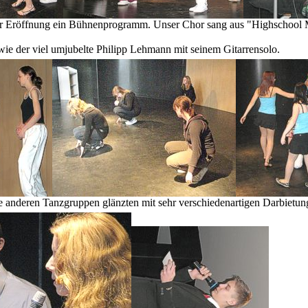
zur Eröffnung ein Bühnenprogramm. Unser Chor sang aus "Highschool M
wie der viel umjubelte Philipp Lehmann mit seinem Gitarrensolo.
 anderen Tanzgruppen glänzten mit sehr verschiedenartigen Darbietun