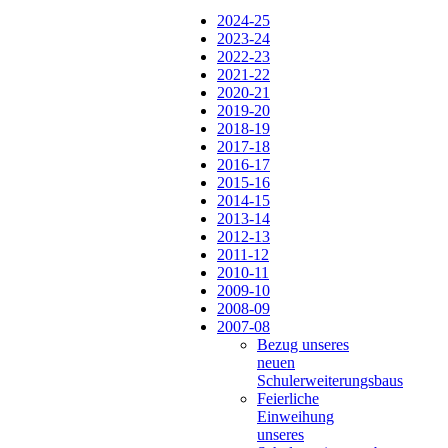
2024-25
2023-24
2022-23
2021-22
2020-21
2019-20
2018-19
2017-18
2016-17
2015-16
2014-15
2013-14
2012-13
2011-12
2010-11
2009-10
2008-09
2007-08
Bezug unseres
neuen
Schulerweiterungsbaus
Feierliche
Einweihung
unseres