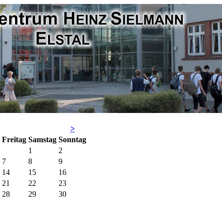
>
Fr
eitag
Sa
mstag
So
nntag
1
2
7
8
9
14
15
16
21
22
23
28
29
30