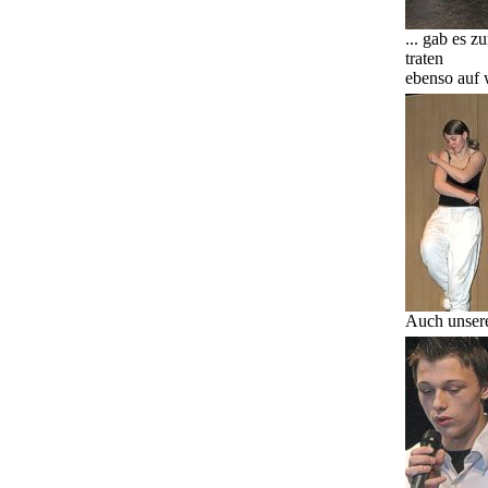
... gab es 
traten
ebenso auf 
Auch unsere