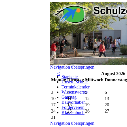
Navigation überspringen
<
August 2026
Startseite
Mo
ntag
Di
enstag
Mi
ttwoch
Do
nnerstag
Unsere Schule
Terminkalender
Wissenswertes
3
4
5
6
Ganztag
10
11
12
13
Bauvorhaben
17
18
19
20
Förderverein
24
25
26
27
Klassenbuch
31
Navigation überspringen