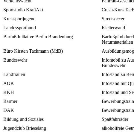
Verkehrswacht
Fahrrad-Geschick
Sportstudio KraftAkt
Crash-Kurs Tae
Kreissportjugend
Streetsoccer
Landessportbund
Kletterwand
Barfuß Initiative Berlin Brandenburg
Barfußpfad durc
Naturmaterialien
Büro Kirsten Tackmann (MdB)
Ausbildungsmögli
Bundeswehr
Infomobil zu Aus
Bundeswehr
Landfrauen
Infostand zu Ber
AOK
Infostand mit Qu
KKH
Infostand und Se
Barmer
Bewerbungstrain
DAK
Bewerbungstrain
Bildung und Soziales
Spaßfahrräder
Jugendclub Brieselang
alkoholfreie Get