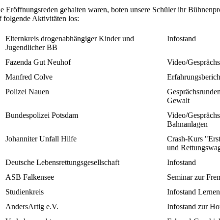
 Eröffnungsreden gehalten waren, boten unsere Schüler ihr Bühnenpr
 folgende Aktivitäten los:
Elternkreis drogenabhängiger Kinder und
Infostand
Jugendlicher BB
Fazenda Gut Neuhof
Video/Gesprächs
Manfred Colve
Erfahrungsberich
Polizei Nauen
Gesprächsrunde
Gewalt
Bundespolizei Potsdam
Video/Gesprächsr
Bahnanlagen
Johanniter Unfall Hilfe
Crash-Kurs "Erst
und Rettungswa
Deutsche Lebensrettungsgesellschaft
Infostand
ASB Falkensee
Seminar zur Fre
Studienkreis
Infostand Lernen
AndersArtig e.V.
Infostand zur Ho