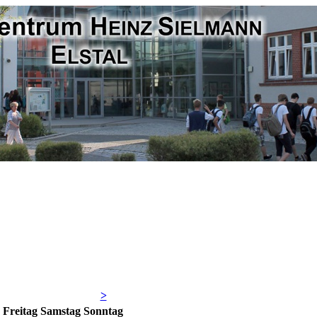
>
Fr
eitag
Sa
mstag
So
nntag