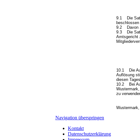
9.1 Die Satz
beschlossen
9.2 Davon au
9.3 Die Satz
Amtsgericht 
Mitgliederve
10.1 Die Auf
Auflösung st
diesen Tages
10.2 Bei Auf
Wustermark, 
zu verwenden
Wustermark,
Navigation überspringen
Kontakt
Datenschutzerklärung
Impressum