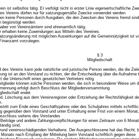
n ist selbstlos tätig. Er verfolgt nicht in erster Linie eigenwirtschaftliche Zw
es Vereins dürfen nur für satzungsgemäße Zwecke verwendet werden.
n keine Personen durch Ausgaben, die den Zwecken des Vereins fremd sind,
 begünstigt werden.
aber von Vereinsämtern sind ehrenamtlich tätig.
er erhalten keine Zuwendungen aus Mitteln des Vereines.
zungsänderung mit möglichen Auswirkungen auf die Gemeinnützigkeit ist vo
Finanzamt vorzulegen.
§ 3
Mitgliedschaft
des Vereins kann jede natürliche und juristische Person werden, die die Ziele 
ärung ist an den Vorstand zu richten, der die Entscheidung über die Aufnahme tri
itt die Unterschrift eines gesetzlichen Vertreters nötig.
glieder können solche Personen werden, die sich in besonderer Weise um di
rnennung erfolgt durch Beschluss der Mitgliederversammlung.
liedschaft endet
, Löschung aus dem Vereinsregister oder Entziehung der Rechtsfähigkeit d
,
tritt zum Ende eines Geschäftsjahres oder des Schuljahres mittels schriftlic
egenüber dem Vorstand und unter Einhaltung einer Frist von einem Monat,
sschluss seitens des Vorstandes
räge und andere Zahlungsverpflichtungen für einen Zeitraum von 6 Mona
ig sind,
 vereinsschädigenden Verhaltens. Der Ausgeschlossene hat das Recht, b
s nach Empfang der Mitteilung beim Vorstand schriftlich gegen diese