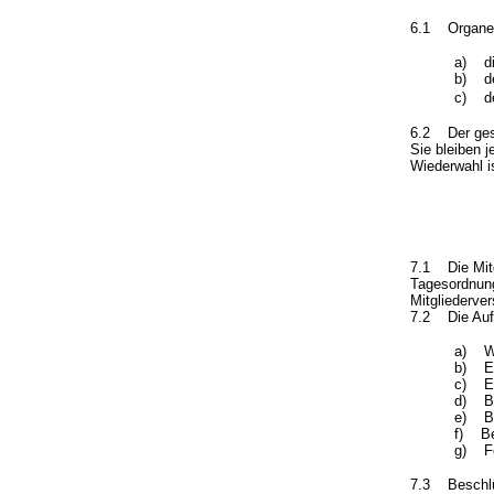
6.1 Organe 
a) di
b) de
c) de
6.2 Der gesc
Sie bleiben 
Wiederwahl i
7.1 Die Mitg
Tagesordnung
Mitgliederve
7.2 Die Aufg
a) Wa
b) En
c) En
d) Bes
e) Be
f) Be
g) Fe
7.3 Beschlüs