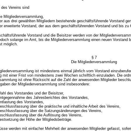
des Vereins sind
e Mitgliederversammlung,
r aus drei gewählten Mitgliedern bestehende geschäftsführende Vorstand g
r erweiterte Vorstand, der aus dem geschäftsführenden Vorstand und bis zu 6
häftsführende Vorstand und die Beisitzer werden von der Mitgliederversamml
jedoch solange im Amt, bis die Mitgliederversammlung einen neuen Vorstand b
st möglich.
§ 7
Die Mitgliederversammlung
liederversammlung ist mindestens einmal jährlich vom Vorstand einzuberufen
 mit einer Frist von mindestens zwei Wochen schriftlich einzuladen. Die or
rsammlung ist ohne Rücksicht auf die Zahl der anwesenden Mitglieder beschlu
aben der Mitgliederversammlung sind insbesondere:
hl des Vorstandes und der Beisitzer,
tgegennahme des Jahresberichtes des Vorstandes,
tlastung des Vorstandes,
chlussfassung über die praktische und inhaltliche Arbeit des Vereins,
schlussfassung über die Satzungsänderungen des Vereins,
schlussfassung über die Auflösung des Vereins,
stsetzung der Höhe der Mitgliedsbeiträge.
se werden mit einfacher Mehrheit der anwesenden Mitglieder gefasst, sofe