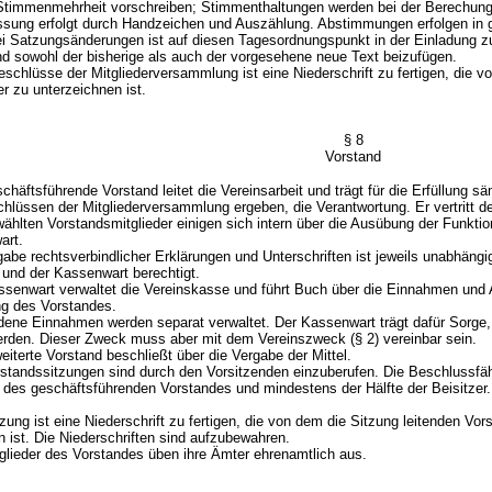
Stimmenmehrheit vorschreiben; Stimmenthaltungen werden bei der Berechung d
sung erfolgt durch Handzeichen und Auszählung. Abstimmungen erfolgen in 
ei Satzungsänderungen ist auf diesen Tagesordnungspunkt in der Einladung z
nd sowohl der bisherige als auch der vorgesehene neue Text beizufügen.
chlüsse der Mitgliederversammlung ist eine Niederschrift zu fertigen, die vo
er zu unterzeichnen ist.
§ 8
Vorstand
äftsführende Vorstand leitet die Vereinsarbeit und trägt für die Erfüllung s
hlüssen der Mitgliederversammlung ergeben, die Verantwortung. Er vertritt den
hlten Vorstandsmitglieder einigen sich intern über die Ausübung der Funktion
art.
be rechtsverbindlicher Erklärungen und Unterschriften ist jeweils unabhängi
r und der Kassenwart berechtigt.
enwart verwaltet die Vereinskasse und führt Buch über die Einnahmen und A
g des Vorstandes.
ne Einnahmen werden separat verwaltet. Der Kassenwart trägt dafür Sorge,
rden. Dieser Zweck muss aber mit dem Vereinszweck (§ 2) vereinbar sein.
iterte Vorstand beschließt über die Vergabe der Mittel.
tandssitzungen sind durch den Vorsitzenden einzuberufen. Die Beschlussfäh
es geschäftsführenden Vorstandes und mindestens der Hälfte der Beisitzer.
zung ist eine Niederschrift zu fertigen, die von dem die Sitzung leitenden Vo
n ist. Die Niederschriften sind aufzubewahren.
lieder des Vorstandes üben ihre Ämter ehrenamtlich aus.