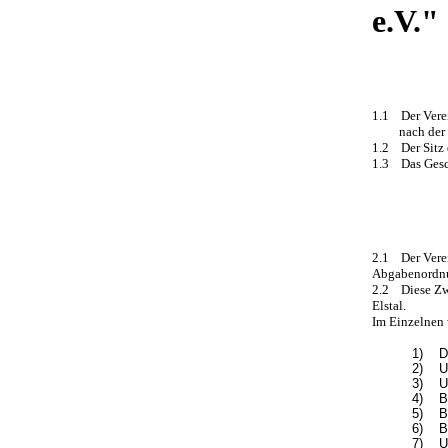
e.V."
1.1 Der Verei
nach der Ein
1.2 Der Sitz 
1.3 Das Gesch
2.1 Der Verei
Abgabenordnu
2.2 Diese Zwe
Elstal.
Im Einzelnen 
1) Du
2) Un
3) Un
4) Be
5) Be
6) Be
7) Un