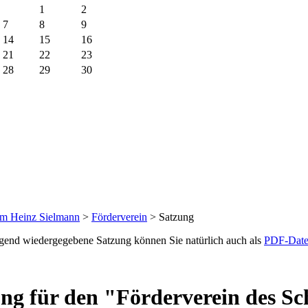
1
2
7
8
9
14
15
16
21
22
23
28
29
30
um Heinz Sielmann
>
Förderverein
>
Satzung
gend wiedergegebene Satzung können Sie natürlich auch als
PDF-Date
ng für den "Förderverein des Sc