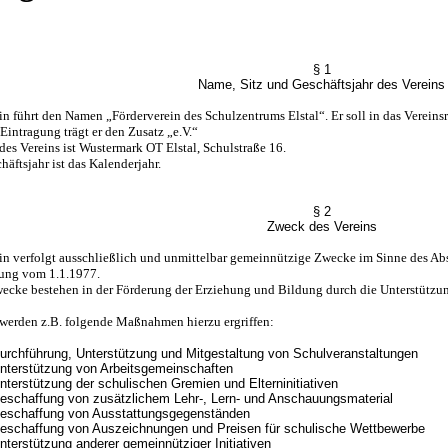
§ 1
Name, Sitz und Geschäftsjahr des Vereins
n führt den Namen „Förderverein des Schulzentrums Elstal“. Er soll in das Vereins
tragung trägt er den Zusatz „e.V.“
des Vereins ist Wustermark OT Elstal, Schulstraße 16.
äftsjahr ist das Kalenderjahr.
§ 2
Zweck des Vereins
n verfolgt ausschließlich und unmittelbar gemeinnützige Zwecke im Sinne des Ab
ng vom 1.1.1977.
cke bestehen in der Förderung der Erziehung und Bildung durch die Unterstützu
werden z.B. folgende Maßnahmen hierzu ergriffen:
rchführung, Unterstützung und Mitgestaltung von Schulveranstaltungen
terstützung von Arbeitsgemeinschaften
terstützung der schulischen Gremien und Elterninitiativen
schaffung von zusätzlichem Lehr-, Lern- und Anschauungsmaterial
schaffung von Ausstattungsgegenständen
schaffung von Auszeichnungen und Preisen für schulische Wettbewerbe
terstützung anderer gemeinnütziger Initiativen