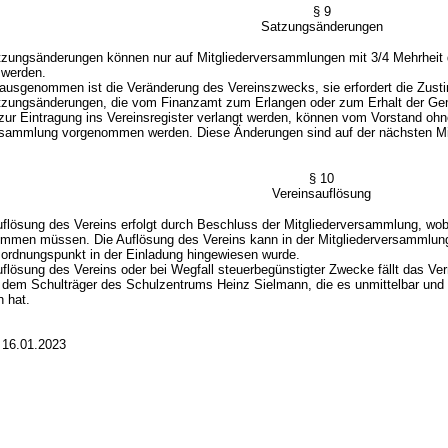
§ 9
Satzungsänderungen
ungsänderungen können nur auf Mitgliederversammlungen mit 3/4 Mehrheit 
 werden.
sgenommen ist die Veränderung des Vereinszwecks, sie erfordert die Zustim
ungsänderungen, die vom Finanzamt zum Erlangen oder zum Erhalt der Gem
zur Eintragung ins Vereinsregister verlangt werden, können vom Vorstand ohn
rsammlung vorgenommen werden. Diese Änderungen sind auf der nächsten Mi
§ 10
Vereinsauflösung
lösung des Vereins erfolgt durch Beschluss der Mitgliederversammlung, wobei
immen müssen. Die Auflösung des Vereins kann in der Mitgliederversammlun
ordnungspunkt in der Einladung hingewiesen wurde.
lösung des Vereins oder bei Wegfall steuerbegünstigter Zwecke fällt das V
dem Schulträger des Schulzentrums Heinz Sielmann, die es unmittelbar und a
 hat.
 16.01.2023