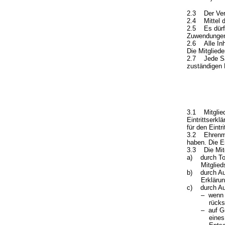
2.3 Der Verei
2.4 Mittel d
2.5 Es dürfe
Zuwendungen
2.6 Alle Inh
Die Mitglied
2.7 Jede Sat
zuständigen 
3.1 Mitglied 
Eintrittserkl
für den Eintr
3.2 Ehrenmit
haben. Die E
3.3 Die Mitg
a) durch Tod
Mitglieds
b) durch Aus
Erklärung g
c) durch Au
– wenn Beit
rückständ
– auf Grund
eines Monat