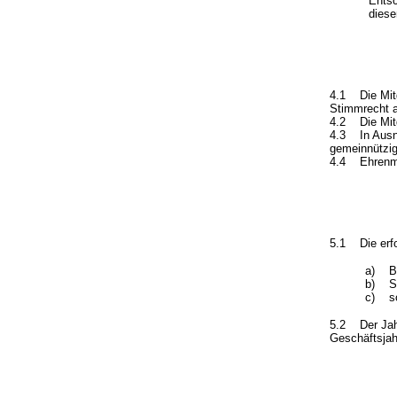
Entscheidun
diesem Fal
4.1 Die Mitg
Stimmrecht a
4.2 Die Mitg
4.3 In Ausna
gemeinnützige
4.4 Ehrenmit
5.1 Die erfo
a) Be
b) S
c) so
5.2 Der Jahre
Geschäftsjah