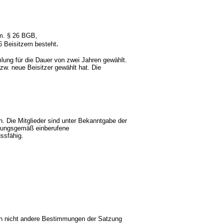
em. § 26 BGB,
.
 Beisitzern
besteht
ung für die Dauer von zwei Jahren gewählt.
zw. neue Beisitzer gewählt hat. Die
. Die Mitglieder sind unter Bekanntgabe der
dnungsgemäß einberufene
ssfähig.
rn nicht andere Bestimmungen der Satzung