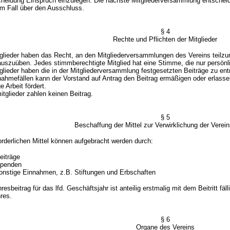
g Einspruch einzulegen. Die nächste Mitgliederversammlung entscheid
l über den Ausschluss.
§ 4
Rechte und Pflichten der Mitglieder
lieder haben das Recht, an den Mitgliederversammlungen des Vereins teilzu
uszuüben. Jedes stimmberechtigte Mitglied hat eine Stimme, die nur persön
lieder haben die in der Mitgliederversammlung festgesetzten Beiträge zu entr
hmefällen kann der Vorstand auf Antrag den Beitrag ermäßigen oder erlassen
 Arbeit fördert.
glieder zahlen keinen Beitrag.
§ 5
Beschaffung der Mittel zur Verwirklichung der Vere
rderlichen Mittel können aufgebracht werden durch:
iträge
penden
nstige Einnahmen, z.B. Stiftungen und Erbschaften
sbeitrag für das lfd. Geschäftsjahr ist anteilig erstmalig mit dem Beitritt fäl
res.
§ 6
Organe des Vereins