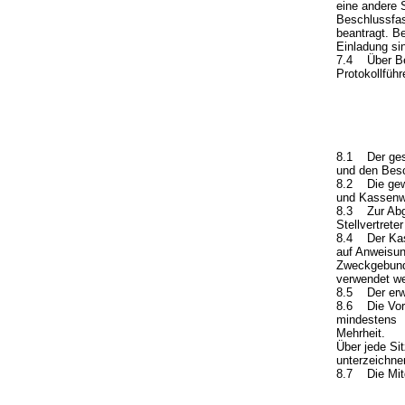
eine andere 
Beschlussfas
beantragt. B
Einladung si
7.4 Über Bes
Protokollführ
8.1 Der gesch
und den Besc
8.2 Die gewä
und Kassenw
8.3 Zur Abga
Stellvertrete
8.4 Der Kass
auf Anweisun
Zweckgebunde
verwendet we
8.5 Der erwe
8.6 Die Vors
mindestens d
Mehrheit.
Über jede Sit
unterzeichne
8.7 Die Mitg