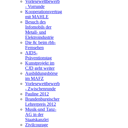
Vorlesewettbewerb
- Vorrunde
Kooperationsvertrag
mit MAHLE
Besuch des
Infomobils der
Metall- und
Elektroindustrie
Die 8c beim rbb-
Fernsehen
AIDS-
Präventionstag
Kunstprojekt im
CJD geht weiter
Ausbildungsbörse
im MAFZ
Vorlesewettbewerb
- Zwischenrunde
Pauline 2012
Brandenburgischer
Lehrerpreis 2012
Musik-und Tanz-
AG in der
Staatskanzlei
Zivilcourage