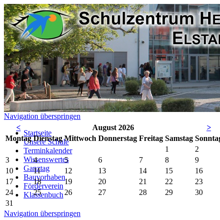
Navigation überspringen
<
August 2026
>
Startseite
Mo
ntag
Di
enstag
Mi
ttwoch
Do
nnerstag
Fr
eitag
Sa
mstag
So
nnta
Unsere Schule
1
2
Terminkalender
Wissenswertes
3
4
5
6
7
8
9
Ganztag
10
11
12
13
14
15
16
Bauvorhaben
17
18
19
20
21
22
23
Förderverein
24
25
26
27
28
29
30
Klassenbuch
31
Navigation überspringen