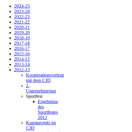
2024-25
2023-24
2022-23
2021-22
2020-21
2019-20
2018-19
2017-18
2016-17
2015-16
2014-15
2013-14
2012-13
Kooperationsvertrag
mit dem CJD
2.
Unternehmertag
Sportfest
Ergebnisse
des
Sportfestes
2012
Kunstprojekt im
CJD