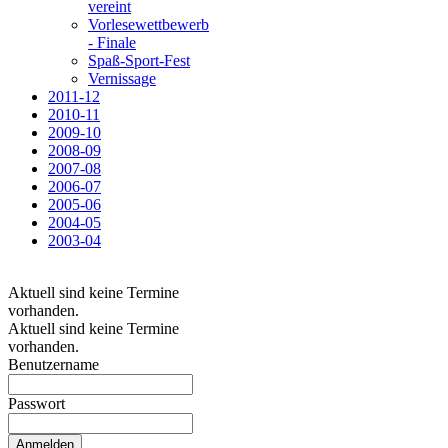
vereint
Vorlesewettbewerb
- Finale
Spaß-Sport-Fest
Vernissage
2011-12
2010-11
2009-10
2008-09
2007-08
2006-07
2005-06
2004-05
2003-04
Aktuell sind keine Termine
vorhanden.
Aktuell sind keine Termine
vorhanden.
Benutzername
Passwort