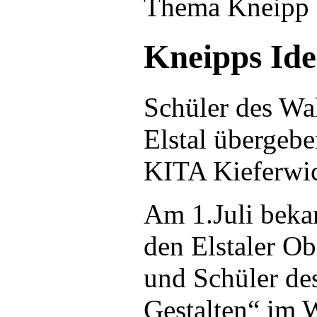
Thema Kneipp a
Kneipps Ide
Schüler des Wah
Elstal übergebe
KITA Kieferwic
Am 1.Juli beka
den Elstaler O
und Schüler de
Gestalten“ im W