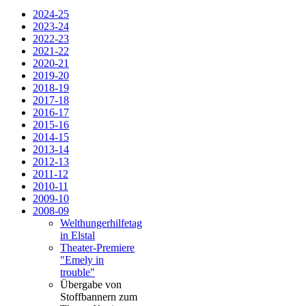
2024-25
2023-24
2022-23
2021-22
2020-21
2019-20
2018-19
2017-18
2016-17
2015-16
2014-15
2013-14
2012-13
2011-12
2010-11
2009-10
2008-09
Welthungerhilfetag
in Elstal
Theater-Premiere
"Emely in
trouble"
Übergabe von
Stoffbannern zum