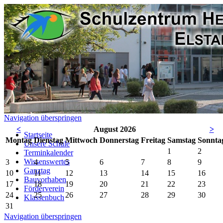
Navigation überspringen
<
August 2026
>
Startseite
Mo
ntag
Di
enstag
Mi
ttwoch
Do
nnerstag
Fr
eitag
Sa
mstag
So
nnta
Unsere Schule
1
2
Terminkalender
Wissenswertes
3
4
5
6
7
8
9
Ganztag
10
11
12
13
14
15
16
Bauvorhaben
17
18
19
20
21
22
23
Förderverein
24
25
26
27
28
29
30
Klassenbuch
31
Navigation überspringen