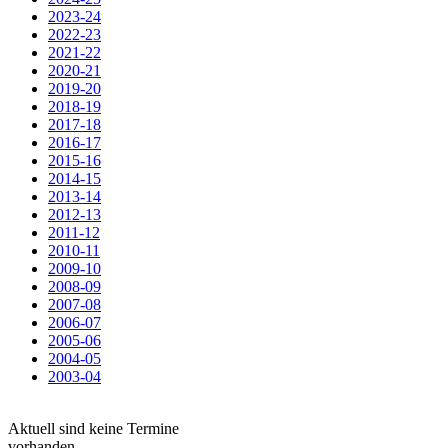
2023-24
2022-23
2021-22
2020-21
2019-20
2018-19
2017-18
2016-17
2015-16
2014-15
2013-14
2012-13
2011-12
2010-11
2009-10
2008-09
2007-08
2006-07
2005-06
2004-05
2003-04
Aktuell sind keine Termine
vorhanden.