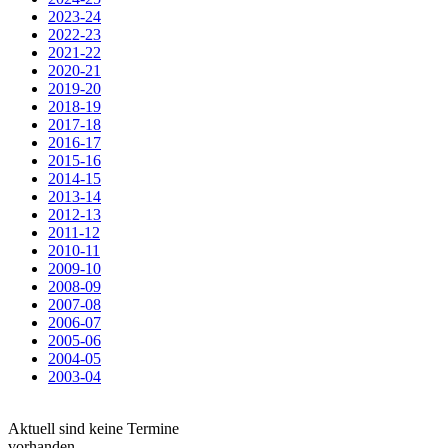
2023-24
2022-23
2021-22
2020-21
2019-20
2018-19
2017-18
2016-17
2015-16
2014-15
2013-14
2012-13
2011-12
2010-11
2009-10
2008-09
2007-08
2006-07
2005-06
2004-05
2003-04
Aktuell sind keine Termine
vorhanden.