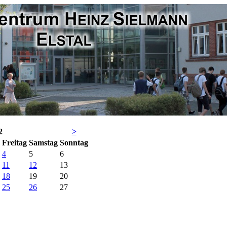
2
>
Fr
eitag
Sa
mstag
So
nntag
4
5
6
11
12
13
18
19
20
25
26
27