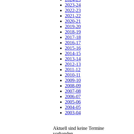
2023-24
2022-23
2021-22
2020-21
2019-20
2018-19
2017-18
2016-17
2015-16
2014-15
2013-14
2012-13
2011-12
2010-11
2009-10
2008-09
2007-08
2006-07
2005-06
2004-05
2003-04
Aktuell sind keine Termine
vorhanden.