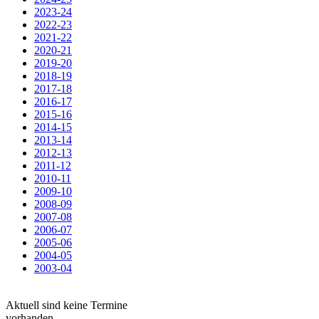
2023-24
2022-23
2021-22
2020-21
2019-20
2018-19
2017-18
2016-17
2015-16
2014-15
2013-14
2012-13
2011-12
2010-11
2009-10
2008-09
2007-08
2006-07
2005-06
2004-05
2003-04
Aktuell sind keine Termine
vorhanden.