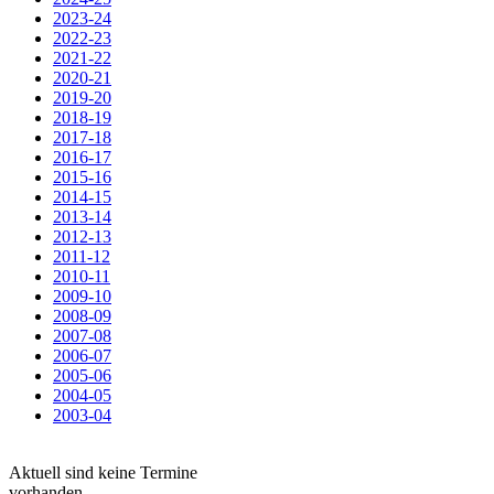
2023-24
2022-23
2021-22
2020-21
2019-20
2018-19
2017-18
2016-17
2015-16
2014-15
2013-14
2012-13
2011-12
2010-11
2009-10
2008-09
2007-08
2006-07
2005-06
2004-05
2003-04
Aktuell sind keine Termine
vorhanden.