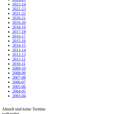
2023-24
2022-23
2021-22
2020-21
2019-20
2018-19
2017-18
2016-17
2015-16
2014-15
2013-14
2012-13
2011-12
2010-11
2009-10
2008-09
2007-08
2006-07
2005-06
2004-05
2003-04
Aktuell sind keine Termine
vorhanden.