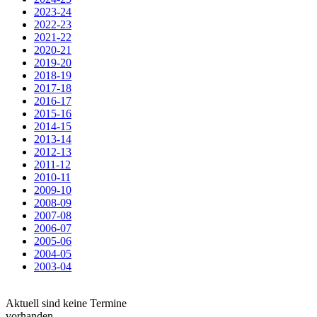
2023-24
2022-23
2021-22
2020-21
2019-20
2018-19
2017-18
2016-17
2015-16
2014-15
2013-14
2012-13
2011-12
2010-11
2009-10
2008-09
2007-08
2006-07
2005-06
2004-05
2003-04
Aktuell sind keine Termine
vorhanden.