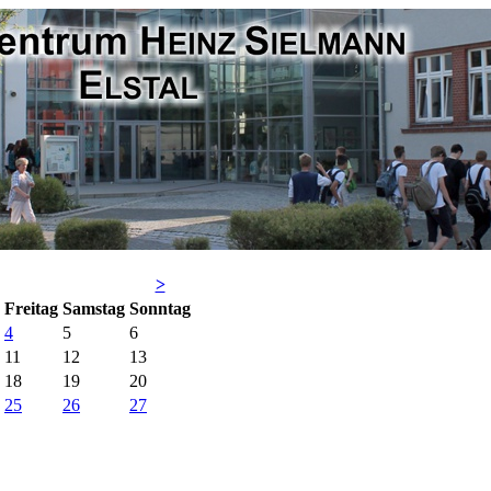
>
Fr
eitag
Sa
mstag
So
nntag
4
5
6
11
12
13
18
19
20
25
26
27