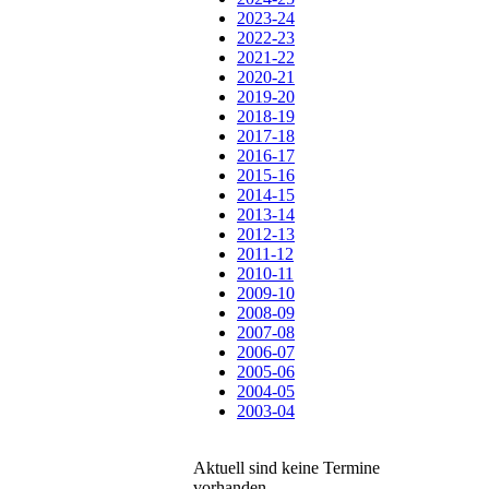
2023-24
2022-23
2021-22
2020-21
2019-20
2018-19
2017-18
2016-17
2015-16
2014-15
2013-14
2012-13
2011-12
2010-11
2009-10
2008-09
2007-08
2006-07
2005-06
2004-05
2003-04
Aktuell sind keine Termine
vorhanden.