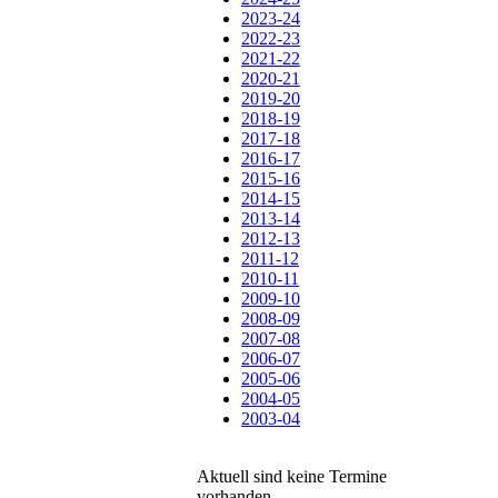
2023-24
2022-23
2021-22
2020-21
2019-20
2018-19
2017-18
2016-17
2015-16
2014-15
2013-14
2012-13
2011-12
2010-11
2009-10
2008-09
2007-08
2006-07
2005-06
2004-05
2003-04
Aktuell sind keine Termine
vorhanden.