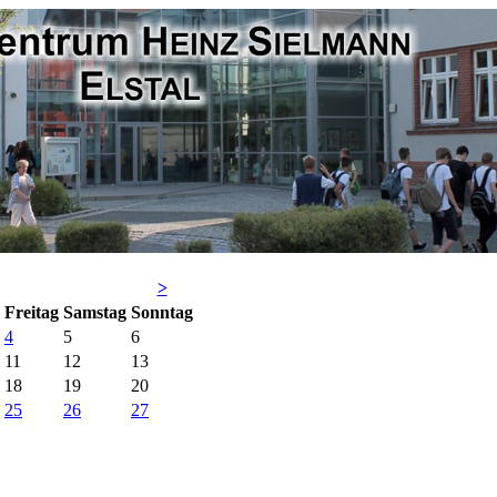
>
Fr
eitag
Sa
mstag
So
nntag
4
5
6
11
12
13
18
19
20
25
26
27