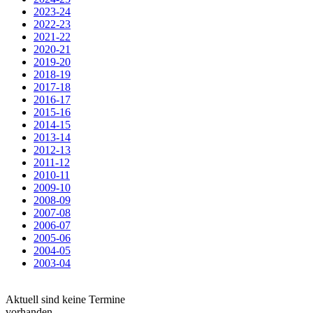
2023-24
2022-23
2021-22
2020-21
2019-20
2018-19
2017-18
2016-17
2015-16
2014-15
2013-14
2012-13
2011-12
2010-11
2009-10
2008-09
2007-08
2006-07
2005-06
2004-05
2003-04
Aktuell sind keine Termine
vorhanden.