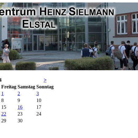
4
>
Fr
eitag
Sa
mstag
So
nntag
1
2
3
8
9
10
15
16
17
22
23
24
29
30