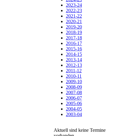
2023-24
2022-23
2021-22
2020-21
2019-20
2018-19
2017-18
2016-17
2015-16
2014-15
2013-14
2012-13
2011-12
2010-11
2009-10
2008-09
2007-08
2006-07
2005-06
2004-05
2003-04
Aktuell sind keine Termine
vorhanden.