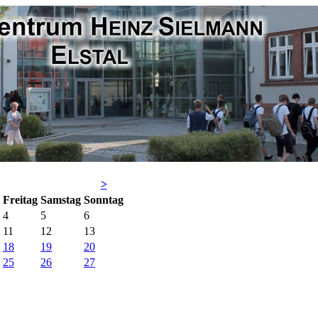
>
Fr
eitag
Sa
mstag
So
nntag
4
5
6
11
12
13
18
19
20
25
26
27