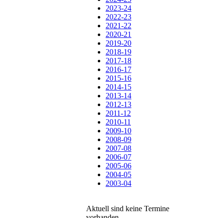
2023-24
2022-23
2021-22
2020-21
2019-20
2018-19
2017-18
2016-17
2015-16
2014-15
2013-14
2012-13
2011-12
2010-11
2009-10
2008-09
2007-08
2006-07
2005-06
2004-05
2003-04
Aktuell sind keine Termine
vorhanden.