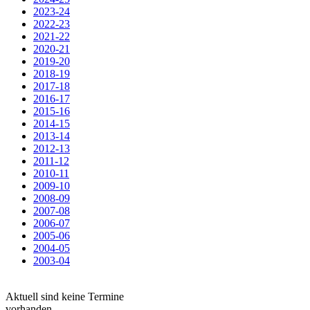
2023-24
2022-23
2021-22
2020-21
2019-20
2018-19
2017-18
2016-17
2015-16
2014-15
2013-14
2012-13
2011-12
2010-11
2009-10
2008-09
2007-08
2006-07
2005-06
2004-05
2003-04
Aktuell sind keine Termine
vorhanden.