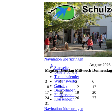
Navigation überspringen
<
August 2026
Startseite
Mo
ntag
Di
enstag
Mi
ttwoch
Do
nnerstag
Unsere Schule
Terminkalender
Wissenswertes
3
4
5
6
Ganztag
10
11
12
13
Bauvorhaben
17
18
19
20
Förderverein
24
25
26
27
Klassenbuch
31
Navigation überspringen