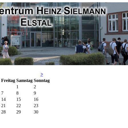
>
Fr
eitag
Sa
mstag
So
nntag
1
2
7
8
9
14
15
16
21
22
23
28
29
30