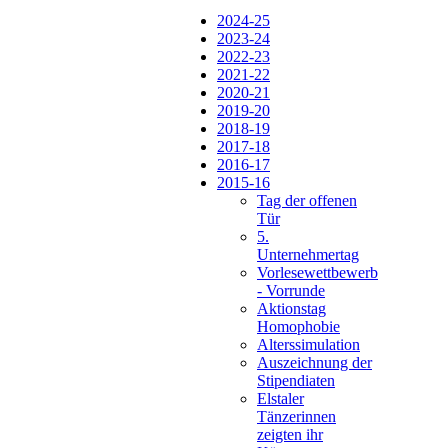
2024-25
2023-24
2022-23
2021-22
2020-21
2019-20
2018-19
2017-18
2016-17
2015-16
Tag der offenen
Tür
5.
Unternehmertag
Vorlesewettbewerb
- Vorrunde
Aktionstag
Homophobie
Alterssimulation
Auszeichnung der
Stipendiaten
Elstaler
Tänzerinnen
zeigten ihr