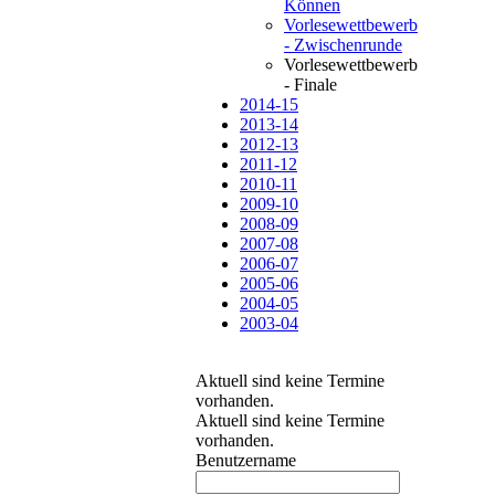
Können
Vorlesewettbewerb
- Zwischenrunde
Vorlesewettbewerb
- Finale
2014-15
2013-14
2012-13
2011-12
2010-11
2009-10
2008-09
2007-08
2006-07
2005-06
2004-05
2003-04
Aktuell sind keine Termine
vorhanden.
Aktuell sind keine Termine
vorhanden.
Benutzername