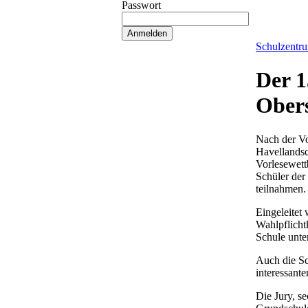
Passwort
Schulzentr
Der 1
Obers
Nach der V
Havellandsc
Vorlesewett
Schüler der
teilnahmen.
Eingeleitet
Wahlpflicht
Schule unte
Auch die Sc
interessant
Die Jury, se