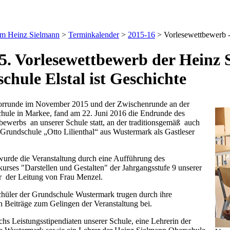
um Heinz Sielmann
>
Terminkalender
>
2015-16
>
Vorlesewettbewerb -
5. Vorlesewettbewerb der Heinz
chule Elstal ist Geschichte
orrunde im November 2015 und der Zwischenrunde an der
hule in Markee, fand am 22. Juni 2016 die Endrunde des
bewerbs an unserer Schule statt, an der traditionsgemäß auch
 Grundschule „Otto Lilienthal“ aus Wustermark als Gastleser
 wurde die Veranstaltung durch eine Aufführung des
kurses "Darstellen und Gestalten" der Jahrgangsstufe 9 unserer
r der Leitung von Frau Menzel.
hüler der Grundschule Wustermark trugen durch ihre
en Beiträge zum Gelingen der Veranstaltung bei.
chs Leistungsstipendiaten unserer Schule, eine Lehrerin der